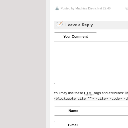
Posted by
Matthias Dietrich
at 22:46
Leave a Reply
Your Comment
You may use these
HTML
tags and attributes:
<
<blockquote cite=""> <cite> <code> <d
Name
E-mail