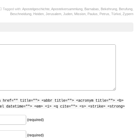
Tagged with:
Apostelgeschichte
,
Apostelversammlung
,
Barnabas
,
Bekehrung
,
Berufung
,
Beschneidung
,
Heiden
,
Jerusalem
,
Juden
,
Mission
,
Paulus
,
Petrus
,
Türkei
,
Zypern
a href="" title=""> <abbr title=""> <acronym title=""> <b>
el datetime=""> <em> <i> <q cite=""> <s> <strike> <strong>
(required)
(required)