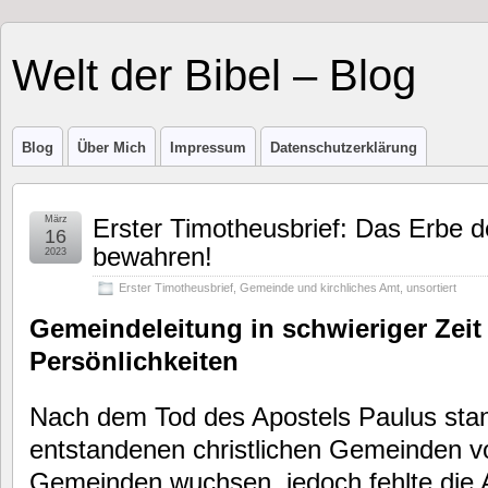
Welt der Bibel – Blog
Blog
Über Mich
Impressum
Datenschutzerklärung
März
Erster Timotheusbrief: Das Erbe d
16
bewahren!
2023
Erster Timotheusbrief
,
Gemeinde und kirchliches Amt
,
unsortiert
Gemeindeleitung in schwieriger Zeit 
Persönlichkeiten
Nach dem Tod des Apostels Paulus sta
entstandenen christlichen Gemeinden v
Gemeinden wuchsen, jedoch fehlte die A