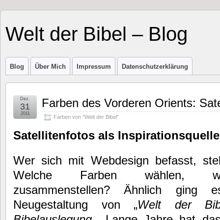
Welt der Bibel – Blog
Blog
Über Mich
Impressum
Datenschutzerklärung
Dez.
Farben des Vorderen Orients: Sate
31
2011
Farben von "Welt der Bibel"
Satellitenfotos als Inspirationsquelle
Wer sich mit Webdesign befasst, ste
Welche Farben wählen, wel
zusammenstellen? Ähnlich ging 
Neugestaltung von „
Welt der Bi
Bibelauslegung
„. Lange Jahre hat das